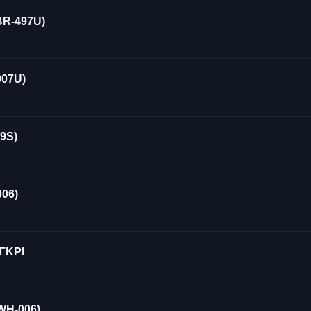
R-497U)
07U)
9S)
06)
ΓΚΡΙ
WH-006)