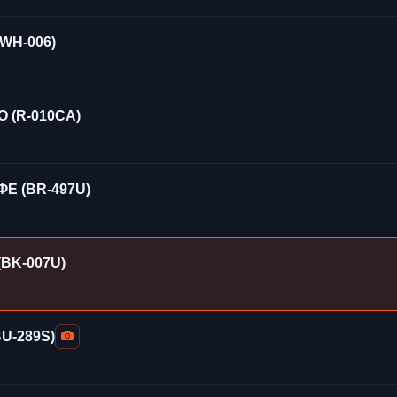
WH-006)
 (R-010CA)
Ε (BR-497U)
BK-007U)
U-289S)