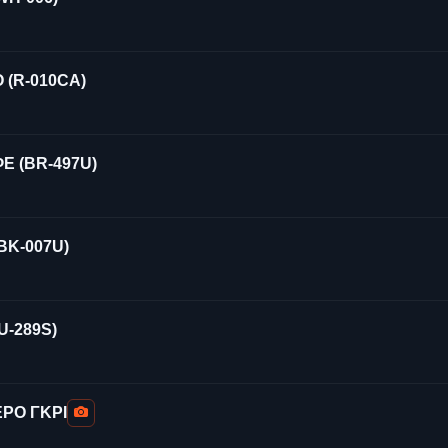
 (R-010CA)
Ε (BR-497U)
BK-007U)
U-289S)
ΡΟ ΓΚΡΙ