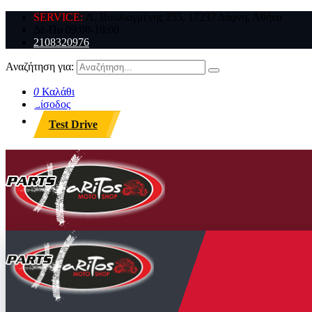
SERVICE:
Λ. Βουλιαγμένης 255, 17237 Δάφνη, Αθήνα
Δε-Πα 09:00-18:00
2108320976
Αναζήτηση για:
0
Καλάθι
Είσοδος
Test Drive