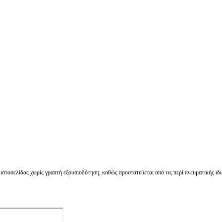
στοσελίδας χωρίς γραπτή εξουσιοδότηση, καθώς προστατεύεται από τις περί πνευματικής ιδι