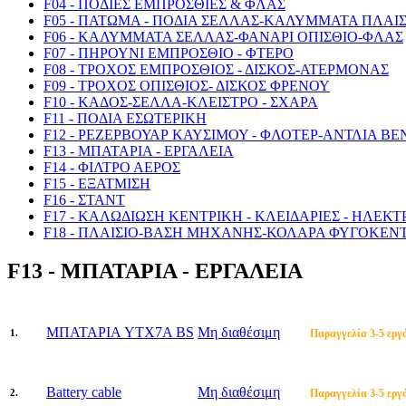
F04 - ΠΟΔΙΕΣ ΕΜΠΡΟΣΘΙΕΣ & ΦΛΑΣ
F05 - ΠΑΤΩΜΑ - ΠΟΔΙΑ ΣΕΛΛΑΣ-ΚΑΛΥΜΜΑΤΑ ΠΛΑΙ
F06 - ΚΑΛΥΜΜΑΤΑ ΣΕΛΛΑΣ-ΦΑΝΑΡΙ ΟΠΙΣΘΙΟ-ΦΛΑΣ
F07 - ΠΗΡΟΥΝΙ ΕΜΠΡΟΣΘΙΟ - ΦΤΕΡΟ
F08 - ΤΡΟΧΟΣ ΕΜΠΡΟΣΘΙΟΣ - ΔΙΣΚΟΣ-ΑΤΕΡΜΟΝΑΣ
F09 - ΤΡΟΧΟΣ ΟΠΙΣΘΙΟΣ- ΔΙΣΚΟΣ ΦΡΕΝΟΥ
F10 - ΚΑΔΟΣ-ΣΕΛΛΑ-ΚΛΕΙΣΤΡΟ - ΣΧΑΡΑ
F11 - ΠΟΔΙΑ ΕΣΩΤΕΡΙΚΗ
F12 - ΡΕΖΕΡΒΟΥΑΡ ΚΑΥΣΙΜΟΥ - ΦΛΟΤΕΡ-ΑΝΤΛΙΑ ΒΕ
F13 - ΜΠΑΤΑΡΙΑ - ΕΡΓΑΛΕΙΑ
F14 - ΦΙΛΤΡΟ ΑΕΡΟΣ
F15 - ΕΞΑΤΜΙΣΗ
F16 - ΣΤΑΝΤ
F17 - ΚΑΛΩΔΙΩΣΗ ΚΕΝΤΡΙΚΗ - ΚΛΕΙΔΑΡΙΕΣ - ΗΛΕΚ
F18 - ΠΛΑΙΣΙΟ-ΒΑΣΗ ΜΗΧΑΝΗΣ-ΚΟΛΑΡΑ ΦΥΓΟΚΕΝ
F13 - ΜΠΑΤΑΡΙΑ - ΕΡΓΑΛΕΙΑ
ΜΠΑΤΑΡΙΑ YTX7A BS
Μη διαθέσιμη
1.
Παραγγελία 3-5 εργ
Battery cable
Μη διαθέσιμη
2.
Παραγγελία 3-5 εργ