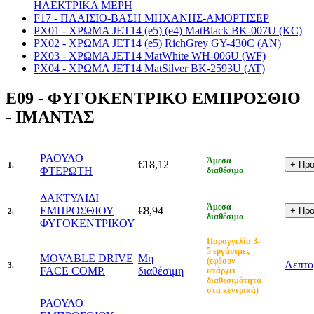
ΗΛΕΚΤΡΙΚΑ ΜΕΡΗ
F17 - ΠΛΑΙΣΙΟ-ΒΑΣΗ ΜΗΧΑΝΗΣ-ΑΜΟΡΤΙΣΕΡ
PX01 - ΧΡΩΜΑ JET14 (e5) (e4) MatBlack BK-007U (KC)
PX02 - ΧΡΩΜΑ JET14 (e5) RichGrey GY-430C (AN)
PX03 - ΧΡΩΜΑ JET14 MatWhite WH-006U (WF)
PX04 - ΧΡΩΜΑ JET14 MatSilver BK-2593U (AT)
E09 - ΦΥΓΟΚΕΝΤΡΙΚΟ ΕΜΠΡΟΣΘΙΟ
- ΙΜΑΝΤΑΣ
ΡΑΟΥΛΟ
Άμεσα
€18,12
1.
ΦΤΕΡΩΤΗ
διαθέσιμο
ΔΑΚΤΥΛΙΔΙ
Άμεσα
ΕΜΠΡΟΣΘΙΟΥ
€8,94
2.
διαθέσιμο
ΦΥΓΟΚΕΝΤΡΙΚΟΥ
Παραγγελία 3-
5 εργάσιμες
MOVABLE DRIVE
Μη
(εφόσον
Λεπτο
3.
FACE COMP.
διαθέσιμη
υπάρχει
διαθεσιμότητα
στα κεντρικά)
ΡΑΟΥΛΟ