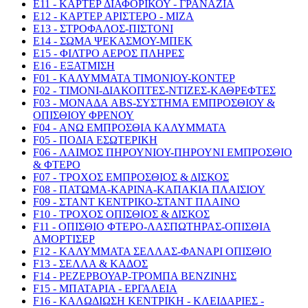
E11 - ΚΑΡΤΕΡ ΔΙΑΦΟΡΙΚΟΥ - ΓΡΑΝΑΖΙΑ
E12 - ΚΑΡΤΕΡ ΑΡΙΣΤΕΡΟ - ΜΙΖΑ
E13 - ΣΤΡΟΦΑΛΟΣ-ΠΙΣΤΟΝΙ
E14 - ΣΩΜΑ ΨΕΚΑΣΜΟΥ-ΜΠΕΚ
E15 - ΦΙΛΤΡΟ ΑΕΡΟΣ ΠΛΗΡΕΣ
E16 - ΕΞΑΤΜΙΣΗ
F01 - ΚΑΛΥΜΜΑΤΑ ΤΙΜΟΝΙΟΥ-ΚΟΝΤΕΡ
F02 - ΤΙΜΟΝΙ-ΔΙΑΚΟΠΤΕΣ-ΝΤΙΖΕΣ-ΚΑΘΡΕΦΤΕΣ
F03 - ΜΟΝΑΔΑ ABS-ΣΥΣΤΗΜΑ ΕΜΠΡΟΣΘΙΟΥ &
ΟΠΙΣΘΙΟΥ ΦΡΕΝΟΥ
F04 - ΑΝΩ ΕΜΠΡΟΣΘΙΑ ΚΑΛΥΜΜΑΤΑ
F05 - ΠΟΔΙΑ ΕΣΩΤΕΡΙΚΗ
F06 - ΛΑΙΜΟΣ ΠΗΡΟΥΝΙΟΥ-ΠΗΡΟΥΝΙ ΕΜΠΡΟΣΘΙΟ
& ΦΤΕΡΟ
F07 - ΤΡΟΧΟΣ ΕΜΠΡΟΣΘΙΟΣ & ΔΙΣΚΟΣ
F08 - ΠΑΤΩΜΑ-ΚΑΡΙΝΑ-ΚΑΠΑΚΙΑ ΠΛΑΙΣΙΟΥ
F09 - ΣΤΑΝΤ ΚΕΝΤΡΙΚΟ-ΣΤΑΝΤ ΠΛΑΙΝΟ
F10 - ΤΡΟΧΟΣ ΟΠΙΣΘΙΟΣ & ΔΙΣΚΟΣ
F11 - ΟΠΙΣΘΙΟ ΦΤΕΡΟ-ΛΑΣΠΩΤΗΡΑΣ-ΟΠΙΣΘΙΑ
ΑΜΟΡΤΙΣΕΡ
F12 - ΚΑΛΥΜΜΑΤΑ ΣΕΛΛΑΣ-ΦΑΝΑΡΙ ΟΠΙΣΘΙΟ
F13 - ΣΕΛΛΑ & ΚΑΔΟΣ
F14 - ΡΕΖΕΡΒΟΥΑΡ-ΤΡΟΜΠΑ ΒΕΝΖΙΝΗΣ
F15 - ΜΠΑΤΑΡΙΑ - ΕΡΓΑΛΕΙΑ
F16 - ΚΑΛΩΔΙΩΣΗ ΚΕΝΤΡΙΚΗ - ΚΛΕΙΔΑΡΙΕΣ -