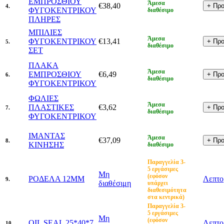
ΕΜΠΡΟΣΘΙΟΥ
Άμεσα
€38,40
4.
ΦΥΓΟΚΕΝΤΡΙΚΟΥ
διαθέσιμο
ΠΛΗΡΕΣ
ΜΠΙΛΙΕΣ
Άμεσα
ΦΥΓΟΚΕΝΤΡΙΚΟΥ
€13,41
5.
διαθέσιμο
ΣΕΤ
ΠΛΑΚΑ
Άμεσα
ΕΜΠΡΟΣΘΙΟΥ
€6,49
6.
διαθέσιμο
ΦΥΓΟΚΕΝΤΡΙΚΟΥ
ΦΩΛΙΕΣ
Άμεσα
ΠΛΑΣΤΙΚΕΣ
€3,62
7.
διαθέσιμο
ΦΥΓΟΚΕΝΤΡΙΚΟΥ
ΙΜΑΝΤΑΣ
Άμεσα
€37,09
8.
ΚΙΝΗΣΗΣ
διαθέσιμο
Παραγγελία 3-
5 εργάσιμες
Μη
(εφόσον
ΡΟΔΕΛΑ 12MM
Λεπτο
9.
διαθέσιμη
υπάρχει
διαθεσιμότητα
στα κεντρικά)
Παραγγελία 3-
5 εργάσιμες
Μη
(εφόσον
OIL SEAL 25*40*7
Λεπτο
10.