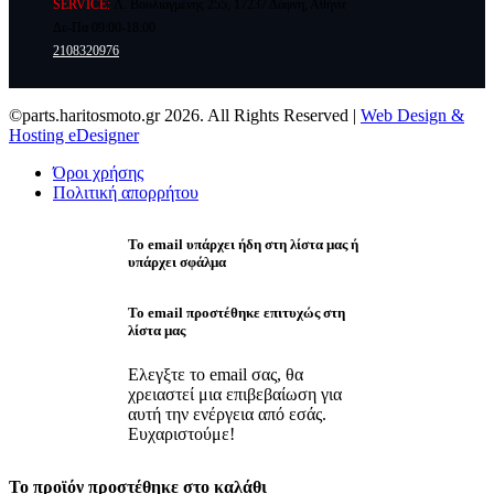
SERVICE:
Λ. Βουλιαγμένης 255, 17237 Δάφνη, Αθήνα
Δε-Πα 09:00-18:00
2108320976
©parts.haritosmoto.gr 2026. All Rights Reserved |
Web Design &
Hosting eDesigner
Όροι χρήσης
Πολιτική απορρήτου
Το email υπάρχει ήδη στη λίστα μας ή
υπάρχει σφάλμα
Το email προστέθηκε επιτυχώς στη
λίστα μας
Ελεγξτε το email σας, θα
χρειαστεί μια επιβεβαίωση για
αυτή την ενέργεια από εσάς.
Ευχαριστούμε!
Το προϊόν προστέθηκε στο καλάθι