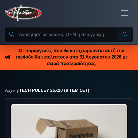
Οι παραγγελίες που θα καταχωρούνται αυτή την
περίοδο θα εκτελεστούν από 31 Αυγούστου 2026 με
σειρά προτεραιότητας.
Αρχική
/
TECH PULLEY 25Χ20 (6 TEM ΣΕΤ)