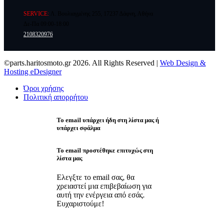
SERVICE:
Λ. Βουλιαγμένης 255, 17237 Δάφνη, Αθήνα
Δε-Πα 09:00-18:00
2108320976
©parts.haritosmoto.gr 2026. All Rights Reserved |
Web Design &
Hosting eDesigner
Όροι χρήσης
Πολιτική απορρήτου
Το email υπάρχει ήδη στη λίστα μας ή
υπάρχει σφάλμα
Το email προστέθηκε επιτυχώς στη
λίστα μας
Ελεγξτε το email σας, θα
χρειαστεί μια επιβεβαίωση για
αυτή την ενέργεια από εσάς.
Ευχαριστούμε!