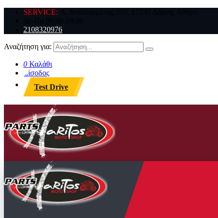
SERVICE:
Λ. Βουλιαγμένης 255, 17237 Δάφνη, Αθήνα
Δε-Πα 09:00-18:00
2108320976
Αναζήτηση για:
0
Καλάθι
Είσοδος
Test Drive