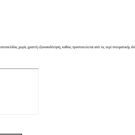
στοσελίδας χωρίς γραπτή εξουσιοδότηση, καθώς προστατεύεται από τις περί πνευματικής ιδι