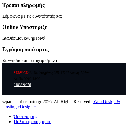
Τρόποι πληρωμής
Σύμφωνα με τις δυνατότητές σας
Online Υποστήριξη
Διαθέσιμοι καθημερινά
Εγγύηση ποιότητας
Σε γνήσια και μεταχειρισμένα
SERVICE:
Λ. Βουλιαγμένης 255, 17237 Δάφνη, Αθήνα
Δε-Πα 09:00-18:00
2108320976
©parts.haritosmoto.gr 2026. All Rights Reserved |
Web Design &
Hosting eDesigner
Όροι χρήσης
Πολιτική απορρήτου