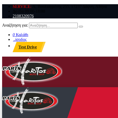
SERVICE:
Λ. Βουλιαγμένης 255, 17237 Δάφνη, Αθήνα
Δε-Πα 09:00-18:00
2108320976
Αναζήτηση για:
0
Καλάθι
Είσοδος
Test Drive