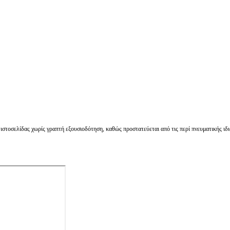
στοσελίδας χωρίς γραπτή εξουσιοδότηση, καθώς προστατεύεται από τις περί πνευματικής ιδι