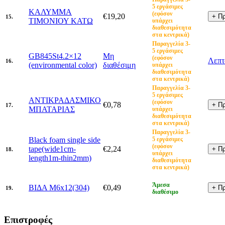
5 εργάσιμες
ΚΑΛΥΜΜΑ
(εφόσον
€19,20
15.
ΤΙΜΟΝΙΟΥ ΚΑΤΩ
υπάρχει
διαθεσιμότητα
στα κεντρικά)
Παραγγελία 3-
5 εργάσιμες
GB845St4.2×12
Μη
(εφόσον
Λεπτ
16.
(environmental color)
διαθέσιμη
υπάρχει
διαθεσιμότητα
στα κεντρικά)
Παραγγελία 3-
5 εργάσιμες
ΑΝΤΙΚΡΑΔΑΣΜΙΚΟ
(εφόσον
€0,78
17.
ΜΠΑΤΑΡΙΑΣ
υπάρχει
διαθεσιμότητα
στα κεντρικά)
Παραγγελία 3-
Black foam single side
5 εργάσιμες
(εφόσον
tape(wide1cm-
€2,24
18.
υπάρχει
length1m-thin2mm)
διαθεσιμότητα
στα κεντρικά)
Άμεσα
ΒΙΔΑ M6x12(304)
€0,49
19.
διαθέσιμο
Επιστροφές