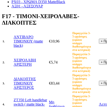
PX03 - ΧΡΩΜΑ D350 MatteBlack
ΑΞ01 - ΑΞΕΣΟΥΑΡ
F17 - ΤΙΜΟΝΙ-ΧΕΙΡΟΛΑΒΕΣ-
ΔΙΑΚΟΠΤΕΣ
Παραγγελία 3-
ΑΝΤΙΒΑΡΟ
5 εργάσιμες
(εφόσον
ΤΙΜΟΝΙΟΥ (matte
€10,96
1.
υπάρχει
black)
διαθεσιμότητα
στα κεντρικά)
Παραγγελία 3-
5 εργάσιμες
ΧΕΙΡΟΛΑΒΗ
(εφόσον
€5,74
2.
ΑΡΙΣΤΕΡΗ
υπάρχει
διαθεσιμότητα
στα κεντρικά)
Παραγγελία 3-
ΔΙΑΚΟΠΤΗΣ
5 εργάσιμες
(εφόσον
ΤΙΜΟΝΙΟΥ
€83,44
3.
υπάρχει
ΑΡΙΣΤΕΡΟΣ
διαθεσιμότητα
στα κεντρικά)
Παραγγελία 3-
ZT350 Left handlebar
5 εργάσιμες
Μη
(εφόσον
switch ( matte black-
Λεπτ
4.
διαθέσιμη
υπάρχει