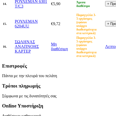
ΡΟΥΛΕΜΑΝ 6301
Άμεσα
€5,90
14.
T/C3
διαθέσιμο
Παραγγελία 3-
5 εργάσιμες
ΡΟΥΛΕΜΑΝ
(εφόσον
€9,72
15.
6204UU
υπάρχει
διαθεσιμότητα
στα κεντρικά)
Παραγγελία 3-
ΣΩΛΗΝΑΣ
5 εργάσιμες
Μη
(εφόσον
ΑΝΑΠΝΟΗΣ
Λεπτο
16.
διαθέσιμη
υπάρχει
ΚΑΡΤΕΡ
διαθεσιμότητα
στα κεντρικά)
Επιστροφές
Πάντα με την πλευρά του πελάτη
Τρόποι πληρωμής
Σύμφωνα με τις δυνατότητές σας
Online Υποστήριξη
Διαθέσιμοι καθημερινά