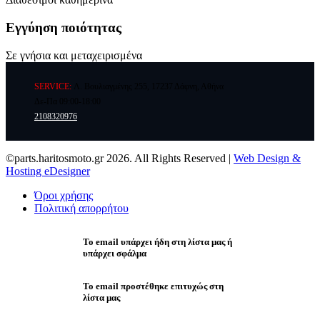
Εγγύηση ποιότητας
Σε γνήσια και μεταχειρισμένα
SERVICE:
Λ. Βουλιαγμένης 255, 17237 Δάφνη, Αθήνα
Δε-Πα 09:00-18:00
2108320976
©parts.haritosmoto.gr 2026. All Rights Reserved |
Web Design &
Hosting eDesigner
Όροι χρήσης
Πολιτική απορρήτου
Το email υπάρχει ήδη στη λίστα μας ή
υπάρχει σφάλμα
Το email προστέθηκε επιτυχώς στη
λίστα μας