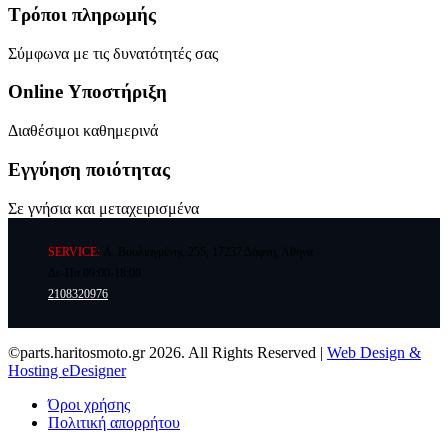
Τρόποι πληρωμής
Σύμφωνα με τις δυνατότητές σας
Online Υποστήριξη
Διαθέσιμοι καθημερινά
Εγγύηση ποιότητας
Σε γνήσια και μεταχειρισμένα
SERVICE:
Λ. Βουλιαγμένης 255, 17237 Δάφνη, Αθήνα
Δε-Πα 09:00-18:00
2108320976
©parts.haritosmoto.gr 2026. All Rights Reserved |
Web Design &
Hosting eDesigner
Όροι χρήσης
Πολιτική απορρήτου