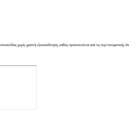
στοσελίδας χωρίς γραπτή εξουσιοδότηση, καθώς προστατεύεται από τις περί πνευματικής ιδι