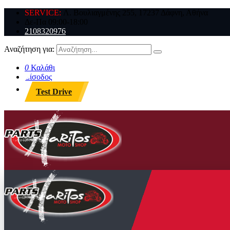
SERVICE:
Λ. Βουλιαγμένης 255, 17237 Δάφνη, Αθήνα
Δε-Πα 09:00-18:00
2108320976
Αναζήτηση για:
0
Καλάθι
Είσοδος
Test Drive